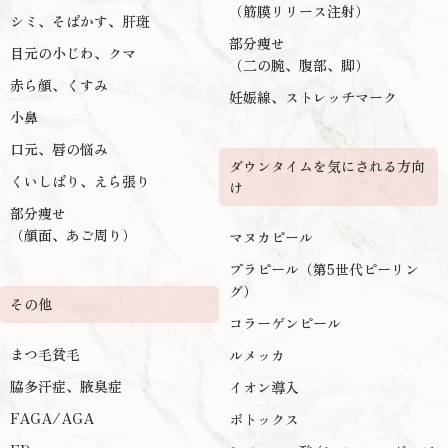
（筋膜リリース注射）
シミ、そばかす、肝斑
部分痩せ
目元の小じわ、クマ
（二の腕、腹部、脚）
赤ら顔、くすみ
妊娠線、ストレッチマーク
小鼻
口元、唇の悩み
ダウンタイムを気にされる方向
くいしばり、えら張り
け
部分痩せ
（顔面、あご周り）
マヌカピール
プラピール（第5世代ピーリン
グ）
その他
コラーゲンピール
まつ毛貧毛
ルメッカ
脇多汗症、腋臭症
イオン導入
FAGA/AGA
ボトックス